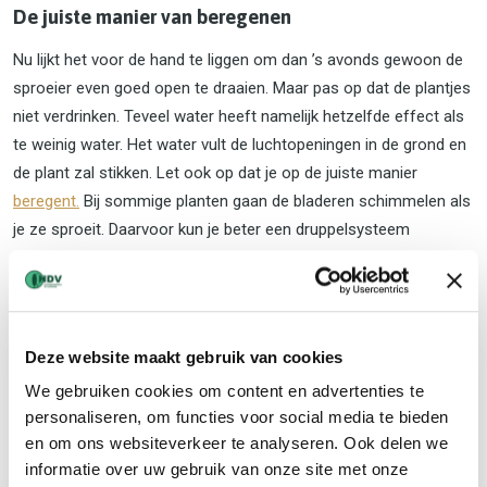
De juiste manier van beregenen
Nu lijkt het voor de hand te liggen om dan ’s avonds gewoon de
sproeier even goed open te draaien. Maar pas op dat de plantjes
niet verdrinken. Teveel water heeft namelijk hetzelfde effect als
te weinig water. Het water vult de luchtopeningen in de grond en
de plant zal stikken. Let ook op dat je op de juiste manier
beregent.
Bij sommige planten gaan de bladeren schimmelen als
je ze sproeit. Daarvoor kun je beter een druppelsysteem
gebruiken.
Hoe kunt u de planten en bomen beschermen?
Deze website maakt gebruik van cookies
Soms is het raadzaam om een boom of heester te snoeien bij
We gebruiken cookies om content en advertenties te
de aanplant om te veel verdamping tegen te gaan. Ook zijn er
personaliseren, om functies voor social media te bieden
middelen die verdamping van de planten tegengaan. Het gaat om
en om ons websiteverkeer te analyseren. Ook delen we
een soort waslaagje dat u op de bladeren spuit. Het laagje
informatie over uw gebruik van onze site met onze