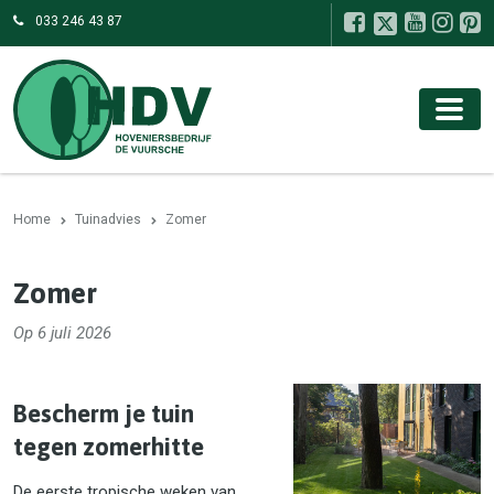
033 246 43 87
Home
Tuinadvies
Zomer
Zomer
Op 6 juli 2026
Bescherm je tuin
tegen zomerhitte
De eerste tropische weken van