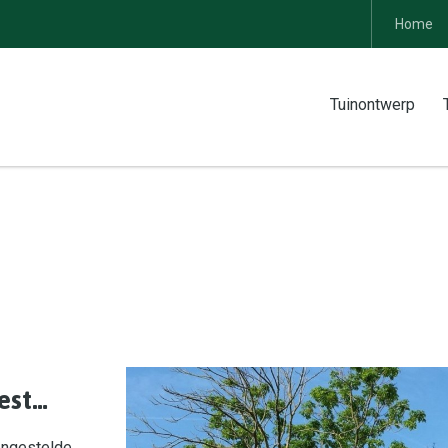
Home
Tuinontwerp
best…
engestelde