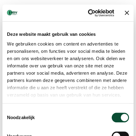
Een gezonde bodem voor het planten van bomen
Een ander aspect is de bodem. De bodemkwaliteit moet op orde
Deze website maakt gebruik van cookies
zijn om lekker te kunnen wortelen en voldoende vocht en
We gebruiken cookies om content en advertenties te
voedsel uit de grond te halen. In een gezonde bodem zit veel
personaliseren, om functies voor social media te bieden
bodemleven. Ook kunnen hoeveelheden kabels en leidingen de
en om ons websiteverkeer te analyseren. Ook delen we
oorzaak zijn van problemen in de grond. Als er geen groeiruimte
informatie over uw gebruik van onze site met onze
is voor de wortels zal dit problemen veroorzaken. Voordat we
partners voor social media, adverteren en analyse. Deze
een passend boomadvies kunnen geven, zullen we de bodem
partners kunnen deze gegevens combineren met andere
met de bodemlagen beoordelen.
informatie die u aan ze heeft verstrekt of die ze hebben
verzameld op basis van uw gebruik van hun services.
Belang van water
Toestemmingsselectie
Noodzakelijk
Er is een belangrijke relatie tussen vocht en groei van de boom.
Er zijn bomen die er een enorme hekel aan hebben als de grond
veel te vochtig is. Maar er zijn ook bomen die goed gedijen op